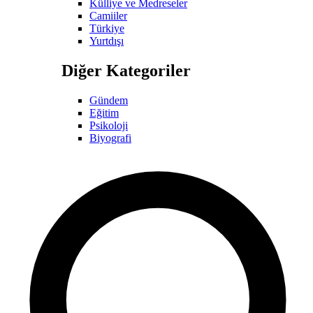
Külliye ve Medreseler
Camiiler
Türkiye
Yurtdışı
Diğer Kategoriler
Gündem
Eğitim
Psikoloji
Biyografi