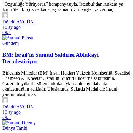
“Özgürlüğe Yürüyoruz” kampanyasıyla, İstanbul’dan Ankara’ya,
İzmir’den birçok ile kadar eş zamanlı yürüyüşler var. Amaç
Döndü AYGÜN
10 ay ago
Oku
Gündem
BM: İsrail’in Sumud Saldırısı Ablukayı
Derinleştiriyor
Birleşmiş Milletler (BM) İnsan Hakları Yüksek Komiserliği Sözcüsü
Thameen Al-Kheetan, İsrail’in Sumud Filosu’na saldırısının,
Gazze’de yıllardır süren hukuka aykırı ablukayı daha da
ağırlaştırdığını açıkladı. Uluslararası Sularda Müdahale İnsani
yardım ulaştırmak
Döndü AYGÜN
10 ay ago
Oku
Dünya Tarihi