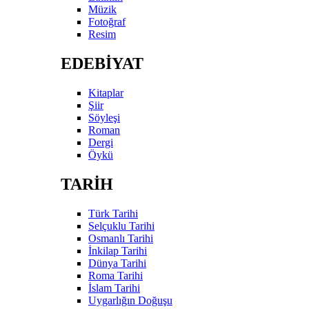
Müzik
Fotoğraf
Resim
EDEBİYAT
Kitaplar
Şiir
Söyleşi
Roman
Dergi
Öykü
TARİH
Türk Tarihi
Selçuklu Tarihi
Osmanlı Tarihi
İnkilap Tarihi
Dünya Tarihi
Roma Tarihi
İslam Tarihi
Uygarlığın Doğuşu