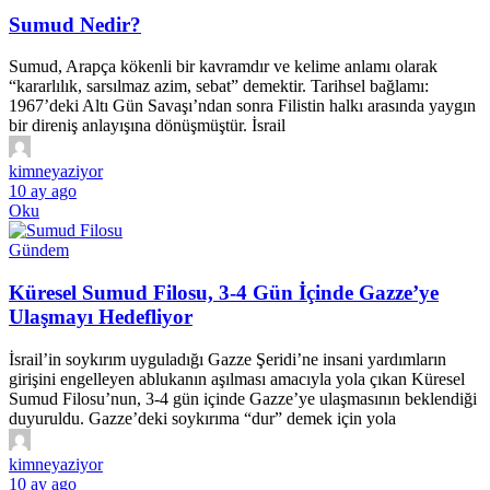
Sumud Nedir?
Sumud, Arapça kökenli bir kavramdır ve kelime anlamı olarak
“kararlılık, sarsılmaz azim, sebat” demektir. Tarihsel bağlamı:
1967’deki Altı Gün Savaşı’ndan sonra Filistin halkı arasında yaygın
bir direniş anlayışına dönüşmüştür. İsrail
kimneyaziyor
10 ay ago
Oku
Gündem
Küresel Sumud Filosu, 3-4 Gün İçinde Gazze’ye
Ulaşmayı Hedefliyor
İsrail’in soykırım uyguladığı Gazze Şeridi’ne insani yardımların
girişini engelleyen ablukanın aşılması amacıyla yola çıkan Küresel
Sumud Filosu’nun, 3-4 gün içinde Gazze’ye ulaşmasının beklendiği
duyuruldu. Gazze’deki soykırıma “dur” demek için yola
kimneyaziyor
10 ay ago