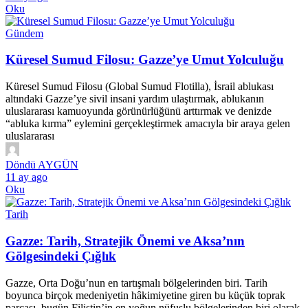
Oku
Gündem
Küresel Sumud Filosu: Gazze’ye Umut Yolculuğu
Küresel Sumud Filosu (Global Sumud Flotilla), İsrail ablukası
altındaki Gazze’ye sivil insani yardım ulaştırmak, ablukanın
uluslararası kamuoyunda görünürlüğünü arttırmak ve denizde
“abluka kırma” eylemini gerçekleştirmek amacıyla bir araya gelen
uluslararası
Döndü AYGÜN
11 ay ago
Oku
Tarih
Gazze: Tarih, Stratejik Önemi ve Aksa’nın
Gölgesindeki Çığlık
Gazze, Orta Doğu’nun en tartışmalı bölgelerinden biri. Tarih
boyunca birçok medeniyetin hâkimiyetine giren bu küçük toprak
parçası, bugün Filistin’in en yoğun nüfuslu bölgelerinden biri olarak