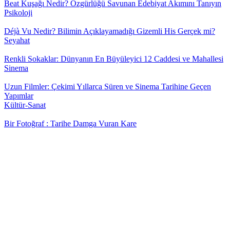
Beat Kuşağı Nedir? Özgürlüğü Savunan Edebiyat Akımını Tanıyın
Psikoloji
Déjà Vu Nedir? Bilimin Açıklayamadığı Gizemli His Gerçek mi?
Seyahat
Renkli Sokaklar: Dünyanın En Büyüleyici 12 Caddesi ve Mahallesi
Sinema
Uzun Filmler: Çekimi Yıllarca Süren ve Sinema Tarihine Geçen
Yapımlar
Kültür-Sanat
Bir Fotoğraf : Tarihe Damga Vuran Kare