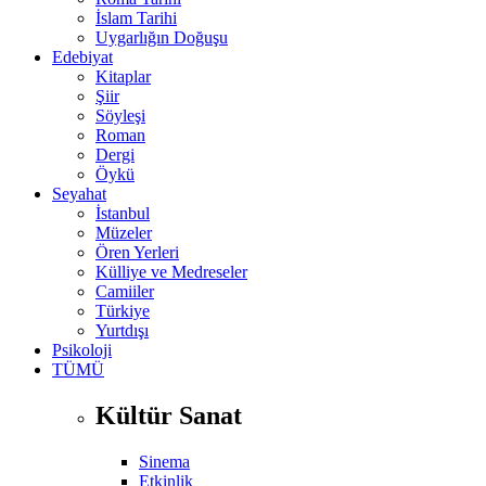
İslam Tarihi
Uygarlığın Doğuşu
Edebiyat
Kitaplar
Şiir
Söyleşi
Roman
Dergi
Öykü
Seyahat
İstanbul
Müzeler
Ören Yerleri
Külliye ve Medreseler
Camiiler
Türkiye
Yurtdışı
Psikoloji
TÜMÜ
Kültür Sanat
Sinema
Etkinlik