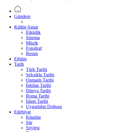
Gündem
Kültür-Sanat
Etkinlik
Sinema
Müzik
Fotoğraf
Resim
Eğitim
Tarih
Türk Tarihi
Selçuklu Tarihi
Osmanlı Tarihi
İnkilap Tarihi
Dünya Tarihi
Roma Tarihi
İslam Tarihi
Uygarlığın Doğuşu
Edebiyat
Kitaplar
Şiir
Söyleşi