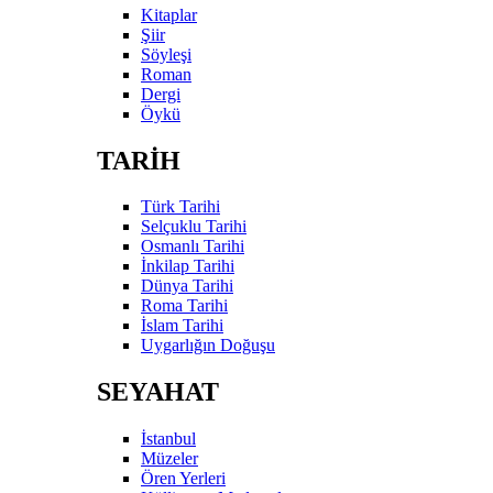
Kitaplar
Şiir
Söyleşi
Roman
Dergi
Öykü
TARİH
Türk Tarihi
Selçuklu Tarihi
Osmanlı Tarihi
İnkilap Tarihi
Dünya Tarihi
Roma Tarihi
İslam Tarihi
Uygarlığın Doğuşu
SEYAHAT
İstanbul
Müzeler
Ören Yerleri