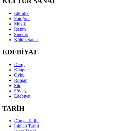
KÜLTÜR SANAT
Etkinlik
Fotoğraf
Müzik
Resim
Sinema
Kültür-Sanat
EDEBİYAT
Dergi
Kitaplar
Öykü
Roman
Şiir
Söyleşi
Edebiyat
TARİH
Dünya Tarihi
İnkilap Tarihi