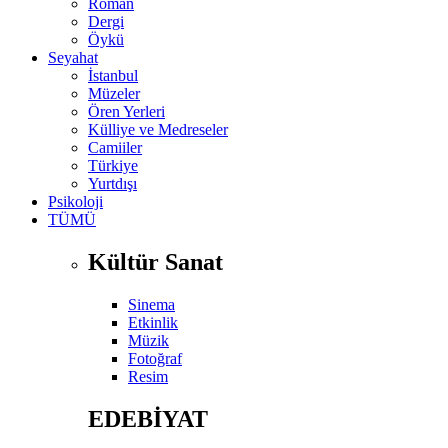
Roman
Dergi
Öykü
Seyahat
İstanbul
Müzeler
Ören Yerleri
Külliye ve Medreseler
Camiiler
Türkiye
Yurtdışı
Psikoloji
TÜMÜ
Kültür Sanat
Sinema
Etkinlik
Müzik
Fotoğraf
Resim
EDEBİYAT