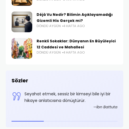
Déjà Vu Nedir? Bilimin Açıklayamadığı
Gizemli His Gerçek mi?
DÖNDÜ AYGÜN
4 HAFTA AGO
Renkli Sokaklar: Dünyanın En Büyüleyici
12 Caddesi ve Mahallesi
DÖNDÜ AYGÜN
4 HAFTA AGO
Sözler
,
Seyahat etmek, sessiz bir kimseyi bile iyi bir
.
hikaye anlatıcısına dönüştürür.
rifoğlu
İbn Battuta