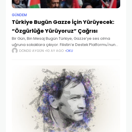
GÜNDEM
Türkiye Bugün Gazze İçin Yürüyecek:
“Özgürlüğe Yürüyoruz” Çağrısı
Bir Gün, Bin Mesaj Bugün Türkiye, Gazze’ye ses olma
uğruna sokaklara çıkıyor. Filistin’e Destek Platformu'nun
örgütlediği “Özgürlüğe Yürüyoruz” kampanyasıyla,
DÖNDÜ AYGÜN
10 AY AGO
OKU
İstanbul’dan Ankara’ya, İzmir’den birçok ile kadar eş
zamanlı yürüyüşler var. Amaç