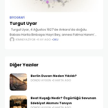
BIYOGRAFI
Turgut Uyar
Turgut Uyar, 4 Ağustos 1927’de Ankara’da doğdu.
Babası Harita Binbaşısı Hayri Bey, annesi Fatma Hanım’dı.
Ailesi, babasının 1931’deki emekliliği sonrası İstanbul’a
KIMNEYAZIYOR
11 AY AGO
OKU
taşındı. İlk ve orta öğrenimini çeşitli şehirlerde
tamamlayan
Diğer Yazılar
Berlin Duvarı Neden Yıkıldı?
DÖNDÜ AYGÜN
3 HAFTA AGO
Beat Kuşağı Nedir? Özgürlüğü Savunan
Edebiyat Akımını Tanıyın
DÖNDÜ AYGÜN
3 HAFTA AGO