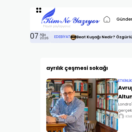
Günde
07
Ağu
Beat Kuşağı Nedir? Özgürl
EDEBIYAT
2026
ayrılık çeşmesi sokağı
ETKINLI
Avru
Altu
Londra'
gerçekl
Bankası
KIM
Etkinli