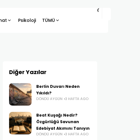
hat
Psikoloji
TÜMÜ
Diğer Yazılar
Berlin Duvarı Neden
Yıkıldı?
DÖNDÜ AYGÜN
3 HAFTA AGO
Beat Kuşağı Nedir?
Özgürlüğü Savunan
Edebiyat Akımını Tanıyın
DÖNDÜ AYGÜN
3 HAFTA AGO