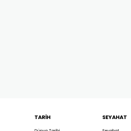
TARİH
SEYAHAT
Dünya Tarihi
Seyahat