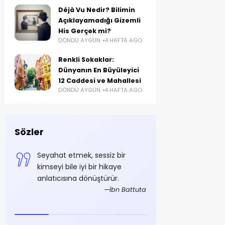
Déjà Vu Nedir? Bilimin
Açıklayamadığı Gizemli
His Gerçek mi?
DÖNDÜ AYGÜN
4 HAFTA AGO
Renkli Sokaklar:
Dünyanın En Büyüleyici
12 Caddesi ve Mahallesi
DÖNDÜ AYGÜN
4 HAFTA AGO
Sözler
e
Seyahat etmek, sessiz bir
Azami tasarruf ş
i
kimseyi bile iyi bir hikaye
olmalıdır
anlatıcısına dönüştürür.
Mustaf
foğlu
İbn Battuta