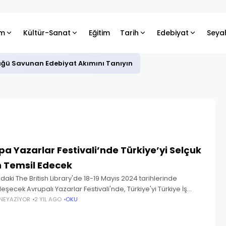
m
Kültür-Sanat
Eğitim
Tarih
Edebiyat
Seya
üğü Savunan Edebiyat Akımını Tanıyın
K
pa Yazarlar Festivali’nde Türkiye’yi Selçuk
n Temsil Edecek
daki The British Library'de 18-19 Mayıs 2024 tarihlerinde
eşecek Avrupalı Yazarlar Festivali'nde, Türkiye'yi Türkiye İş
 Kültür Yayınları yazarlarından Selçuk Altun temsil edecek.
NEYAZIYOR
2 YIL AGO
OKU
ğe, İngilizceye çevrilen son romanı "Ayrılık Çeşmesi