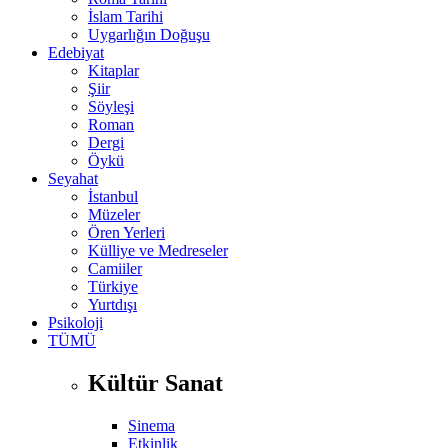
İslam Tarihi
Uygarlığın Doğuşu
Edebiyat
Kitaplar
Şiir
Söyleşi
Roman
Dergi
Öykü
Seyahat
İstanbul
Müzeler
Ören Yerleri
Külliye ve Medreseler
Camiiler
Türkiye
Yurtdışı
Psikoloji
TÜMÜ
Kültür Sanat
Sinema
Etkinlik