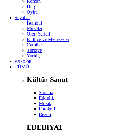
Roman
Dergi
Öykü
Seyahat
İstanbul
Müzeler
Ören Yerleri
Külliye ve Medreseler
Camiiler
Türkiye
Yurtdışı
Psikoloji
TÜMÜ
Kültür Sanat
Sinema
Etkinlik
Müzik
Fotoğraf
Resim
EDEBİYAT