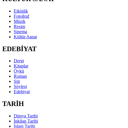
Etkinlik
Fotoğraf
Müzik
Resim
Sinema
Kültür-Sanat
EDEBİYAT
Dergi
Kitaplar
Öykü
Roman
Şiir
Söyleşi
Edebiyat
TARİH
Dünya Tarihi
İnkilap Tarihi
İslam Tarihi