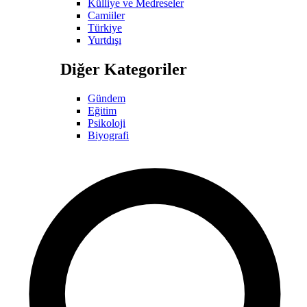
Külliye ve Medreseler
Camiiler
Türkiye
Yurtdışı
Diğer Kategoriler
Gündem
Eğitim
Psikoloji
Biyografi