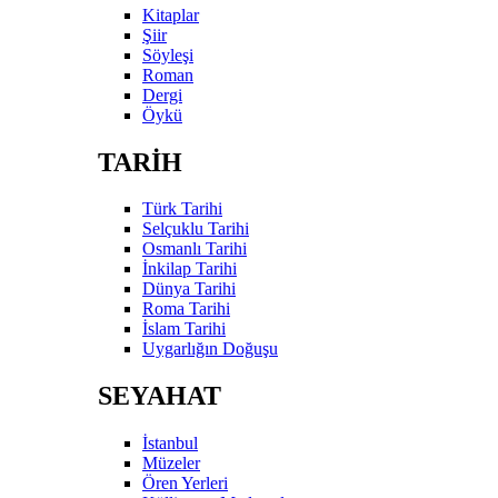
Kitaplar
Şiir
Söyleşi
Roman
Dergi
Öykü
TARİH
Türk Tarihi
Selçuklu Tarihi
Osmanlı Tarihi
İnkilap Tarihi
Dünya Tarihi
Roma Tarihi
İslam Tarihi
Uygarlığın Doğuşu
SEYAHAT
İstanbul
Müzeler
Ören Yerleri