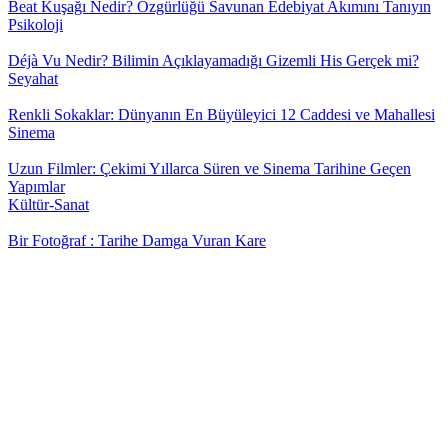
Beat Kuşağı Nedir? Özgürlüğü Savunan Edebiyat Akımını Tanıyın
Psikoloji
Déjà Vu Nedir? Bilimin Açıklayamadığı Gizemli His Gerçek mi?
Seyahat
Renkli Sokaklar: Dünyanın En Büyüleyici 12 Caddesi ve Mahallesi
Sinema
Uzun Filmler: Çekimi Yıllarca Süren ve Sinema Tarihine Geçen
Yapımlar
Kültür-Sanat
Bir Fotoğraf : Tarihe Damga Vuran Kare