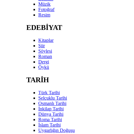
Müzik
Fotoğraf
Resim
EDEBİYAT
Kitaplar
Şiir
Söyleşi
Roman
Dergi
Öykü
TARİH
Türk Tarihi
Selçuklu Tarihi
Osmanlı Tarihi
İnkilap Tarihi
Dünya Tarihi
Roma Tarihi
İslam Tarihi
Uygarlığın Doğuşu