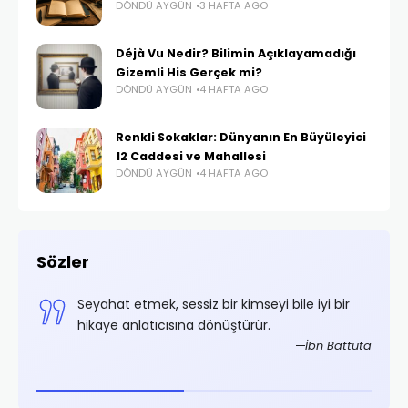
DÖNDÜ AYGÜN
3 HAFTA AGO
Déjà Vu Nedir? Bilimin Açıklayamadığı
Gizemli His Gerçek mi?
DÖNDÜ AYGÜN
4 HAFTA AGO
Renkli Sokaklar: Dünyanın En Büyüleyici
12 Caddesi ve Mahallesi
DÖNDÜ AYGÜN
4 HAFTA AGO
Sözler
,
Seyahat etmek, sessiz bir kimseyi bile iyi bir
.
hikaye anlatıcısına dönüştürür.
rifoğlu
İbn Battuta