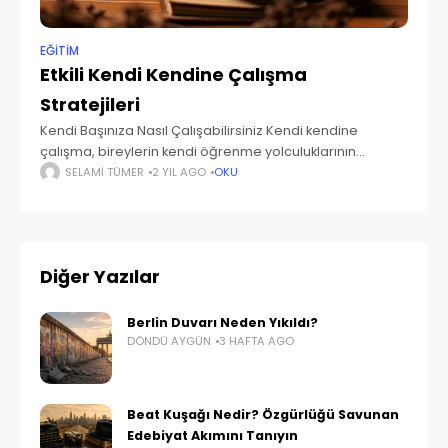
EĞITIM
Etkili Kendi Kendine Çalışma
Stratejileri
Kendi Başınıza Nasıl Çalışabilirsiniz Kendi kendine
çalışma, bireylerin kendi öğrenme yolculuklarının
kontrolünü ellerine almalarını sağlayan değerli bir
SELAMI TÜMER
2 YIL AGO
OKU
beceridir. İster öğrenci, ister profesyonel ya da sadece
bilgi edinmek isteyen biri olun,
Diğer Yazılar
Berlin Duvarı Neden Yıkıldı?
DÖNDÜ AYGÜN
3 HAFTA AGO
Beat Kuşağı Nedir? Özgürlüğü Savunan
Edebiyat Akımını Tanıyın