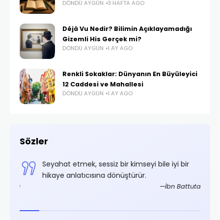
DÖNDÜ AYGÜN
3 HAFTA AGO
Déjà Vu Nedir? Bilimin Açıklayamadığı
Gizemli His Gerçek mi?
DÖNDÜ AYGÜN
1 AY AGO
Renkli Sokaklar: Dünyanın En Büyüleyici
12 Caddesi ve Mahallesi
DÖNDÜ AYGÜN
1 AY AGO
Sözler
,
Seyahat etmek, sessiz bir kimseyi bile iyi bir
.
hikaye anlatıcısına dönüştürür.
rifoğlu
İbn Battuta