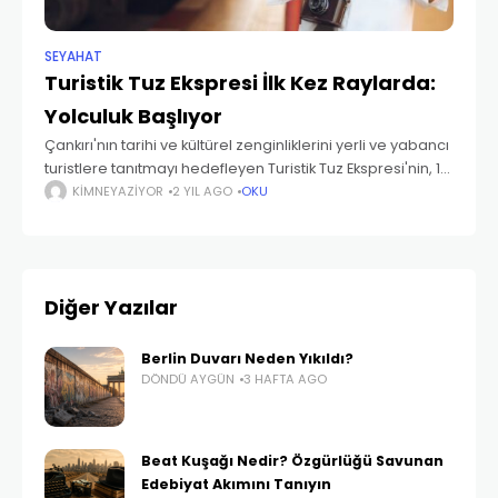
SEYAHAT
Turistik Tuz Ekspresi İlk Kez Raylarda:
Yolculuk Başlıyor
Çankırı'nın tarihi ve kültürel zenginliklerini yerli ve yabancı
turistlere tanıtmayı hedefleyen Turistik Tuz Ekspresi'nin, 18
Mayıs'ta Ankara'dan ilk yolculuğuna başlayacağı
KIMNEYAZIYOR
2 YIL AGO
OKU
duyuruldu. Kuzey Anadolu Kalkınma Ajansı (KUZKA)
tarafından yapılan açıklamada, hafta
Diğer Yazılar
Berlin Duvarı Neden Yıkıldı?
DÖNDÜ AYGÜN
3 HAFTA AGO
Beat Kuşağı Nedir? Özgürlüğü Savunan
Edebiyat Akımını Tanıyın