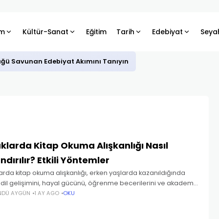
m
Kültür-Sanat
Eğitim
Tarih
Edebiyat
Seya
üğü Savunan Edebiyat Akımını Tanıyın
klarda Kitap Okuma Alışkanlığı Nasıl
dırılır? Etkili Yöntemler
rda kitap okuma alışkanlığı, erken yaşlarda kazanıldığında
 dil gelişimini, hayal gücünü, öğrenme becerilerini ve akademik
ını olumlu yönde etkiler. Kitaplarla küçük yaşta tanışan
NDÜ AYGÜN
1 AY AGO
OKU
ar, zamanla okumayı bir görev olarak