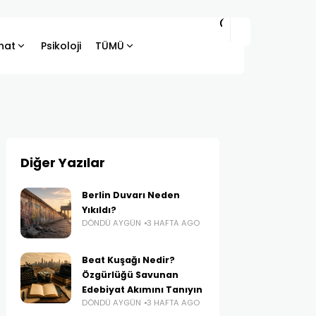
hat
Psikoloji
TÜMÜ
Diğer Yazılar
Berlin Duvarı Neden
Yıkıldı?
DÖNDÜ AYGÜN
3 HAFTA AGO
Beat Kuşağı Nedir?
Özgürlüğü Savunan
Edebiyat Akımını Tanıyın
DÖNDÜ AYGÜN
3 HAFTA AGO