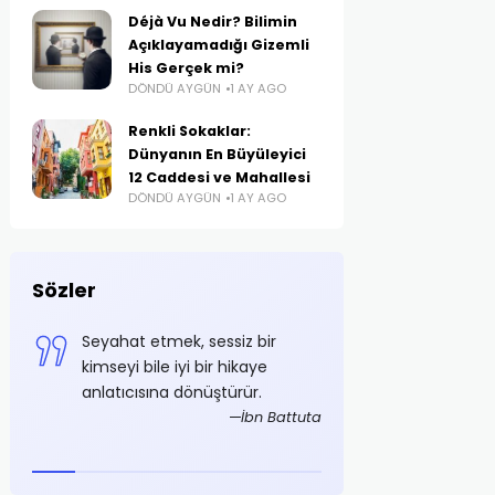
Déjà Vu Nedir? Bilimin
Açıklayamadığı Gizemli
His Gerçek mi?
DÖNDÜ AYGÜN
1 AY AGO
Renkli Sokaklar:
Dünyanın En Büyüleyici
12 Caddesi ve Mahallesi
DÖNDÜ AYGÜN
1 AY AGO
Sözler
e
Seyahat etmek, sessiz bir
Azami tasarruf ş
i
kimseyi bile iyi bir hikaye
olmalıdır
anlatıcısına dönüştürür.
Mustaf
foğlu
İbn Battuta