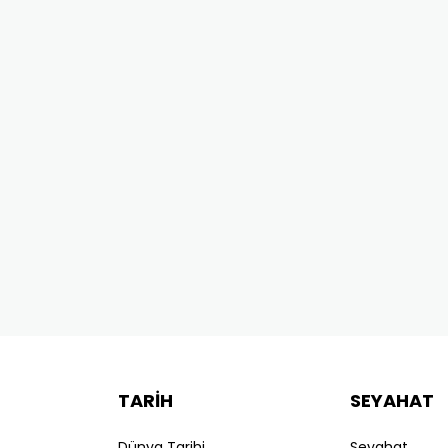
TARİH
SEYAHAT
Dünya Tarihi
Seyahat