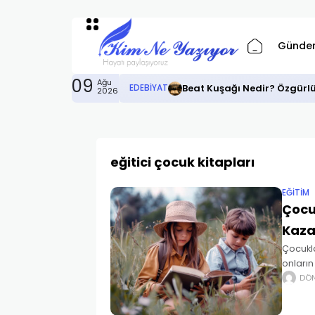
Günde
09
Ağu
Beat Kuşağı Nedir? Özgürl
EDEBIYAT
2026
eğitici çocuk kitapları
EĞITIM
Çocu
Kazan
Çocukla
onların
başarıs
DÖ
çocukl