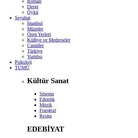
Roman
Dergi
Öykü
Seyahat
İstanbul
Müzeler
Ören Yerleri
Külliye ve Medreseler
Camiiler
Türkiye
Yurtdışı
Psikoloji
TÜMÜ
Kültür Sanat
Sinema
Etkinlik
Müzik
Fotoğraf
Resim
EDEBİYAT