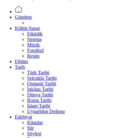
Gündem
Kültür-Sanat
Etkinlik
Sinema
Müzik
Fotoğraf
Resim
Eğitim
Tarih
Türk Tarihi
Selçuklu Tarihi
Osmanlı Tarihi
İnkilap Tarihi
Dünya Tarihi
Roma Tarihi
İslam Tarihi
Uygarlığın Doğuşu
Edebiyat
Kitaplar
Şiir
Söyleşi