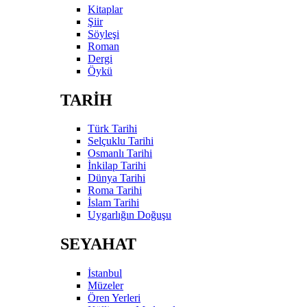
Kitaplar
Şiir
Söyleşi
Roman
Dergi
Öykü
TARİH
Türk Tarihi
Selçuklu Tarihi
Osmanlı Tarihi
İnkilap Tarihi
Dünya Tarihi
Roma Tarihi
İslam Tarihi
Uygarlığın Doğuşu
SEYAHAT
İstanbul
Müzeler
Ören Yerleri