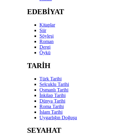
EDEBİYAT
Kitaplar
Şiir
Söyleşi
Roman
Dergi
Öykü
TARİH
Türk Tarihi
Selçuklu Tarihi
Osmanlı Tarihi
İnkilap Tarihi
Dünya Tarihi
Roma Tarihi
İslam Tarihi
Uygarlığın Doğuşu
SEYAHAT