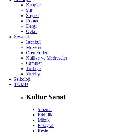
Kitaplar
Şiir
Söyleşi
Roman
Dergi
Öykü
Seyahat
İstanbul
Müzeler
Ören Yerleri
Külliye ve Medreseler
Camiiler
Türkiye
Yurtdışı
Psikoloji
TÜMÜ
Kültür Sanat
Sinema
Etkinlik
Müzik
Fotoğraf
Resim