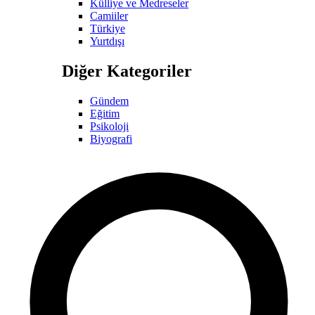
Külliye ve Medreseler
Camiiler
Türkiye
Yurtdışı
Diğer Kategoriler
Gündem
Eğitim
Psikoloji
Biyografi