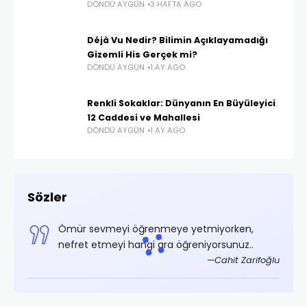
DÖNDÜ AYGÜN
3 HAFTA AGO
Déjà Vu Nedir? Bilimin Açıklayamadığı
Gizemli His Gerçek mi?
DÖNDÜ AYGÜN
1 AY AGO
Renkli Sokaklar: Dünyanın En Büyüleyici
12 Caddesi ve Mahallesi
DÖNDÜ AYGÜN
1 AY AGO
Sözler
Ömür sevmeyi öğrenmeye yetmiyorken,
nefret etmeyi hangi ara öğreniyorsunuz..
Cahit Zarifoğlu