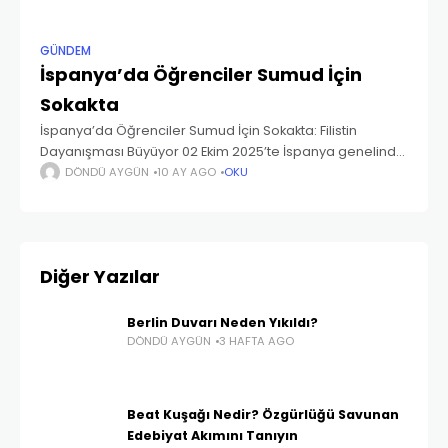
GÜNDEM
İspanya’da Öğrenciler Sumud İçin
Sokakta
İspanya’da Öğrenciler Sumud İçin Sokakta: Filistin
Dayanışması Büyüyor 02 Ekim 2025’te İspanya genelinde
öğrenciler sokaklara çıktı. Amaç, Gazze’deki saldırılara
DÖNDÜ AYGÜN
10 AY AGO
OKU
dikkat çekmek, Filistin halkıyla dayanışma göstermek ve
Küresel Sumud Filosu’na destek
Diğer Yazılar
Berlin Duvarı Neden Yıkıldı?
DÖNDÜ AYGÜN
3 HAFTA AGO
Beat Kuşağı Nedir? Özgürlüğü Savunan
Edebiyat Akımını Tanıyın