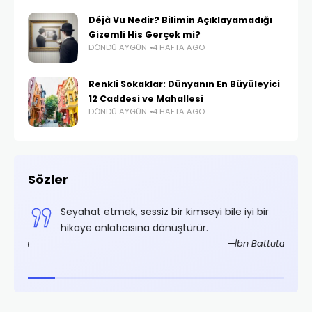
Déjà Vu Nedir? Bilimin Açıklayamadığı
Gizemli His Gerçek mi?
DÖNDÜ AYGÜN
4 HAFTA AGO
Renkli Sokaklar: Dünyanın En Büyüleyici
12 Caddesi ve Mahallesi
DÖNDÜ AYGÜN
4 HAFTA AGO
Sözler
,
Seyahat etmek, sessiz bir kimseyi bile iyi bir
.
hikaye anlatıcısına dönüştürür.
rifoğlu
İbn Battuta