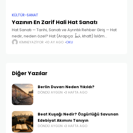
KÜLTÜR-SANAT
Yazının En Zarif Hali Hat Sanatı
Hat Sanatı — Tarihi, Sanatı ve Ayrıntılı Rehber Giriş — Hat
nedir, neden özel? Hat (Arapça: خَطّ‎, khatt) İslâm
dünyasında estetik yazı biçimi anlamına gelir; daha
KIMNEYAZIYOR
10 AY AGO
OKU
geniş anlamıyla yazı sanatıdır.
Diğer Yazılar
Berlin Duvarı Neden Yıkıldı?
DÖNDÜ AYGÜN
3 HAFTA AGO
Beat Kuşağı Nedir? Özgürlüğü Savunan
Edebiyat Akımını Tanıyın
DÖNDÜ AYGÜN
3 HAFTA AGO