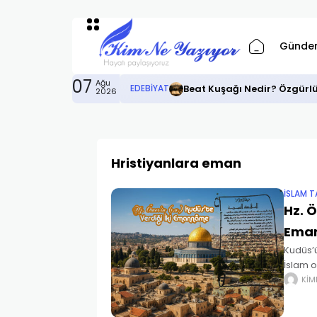
Günde
07
Ağu
Beat Kuşağı Nedir? Özgürl
EDEBIYAT
2026
Hristiyanlara eman
İSLAM T
Hz. Ö
Ema
Kudüs’ü
İslam o
önlerin
KIM