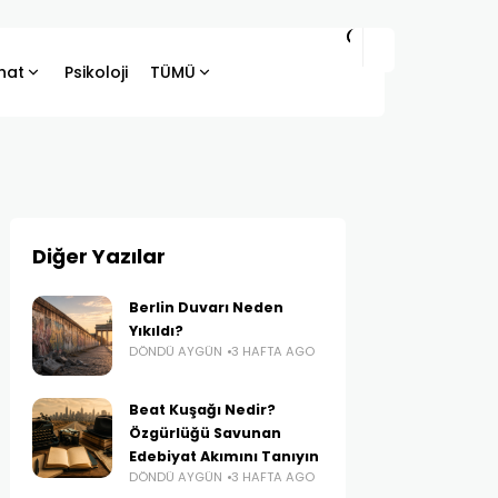
hat
Psikoloji
TÜMÜ
Diğer Yazılar
Berlin Duvarı Neden
Yıkıldı?
DÖNDÜ AYGÜN
3 HAFTA AGO
Beat Kuşağı Nedir?
Özgürlüğü Savunan
Edebiyat Akımını Tanıyın
DÖNDÜ AYGÜN
3 HAFTA AGO