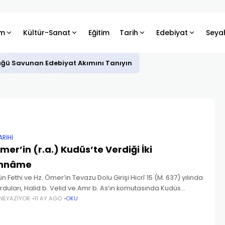
m
Kültür-Sanat
Eğitim
Tarih
Edebiyat
Seya
üğü Savunan Edebiyat Akımını Tanıyın
ARIHI
mer’in (r.a.) Kudüs’te Verdiği İki
nnâme
n Fethi ve Hz. Ömer’in Tevazu Dolu Girişi Hicrî 15 (M. 637) yılında
rduları, Halid b. Velid ve Amr b. As’ın komutasında Kudüs
e geldi. Şehrin patriği Sophronius, teslim
NEYAZIYOR
11 AY AGO
OKU