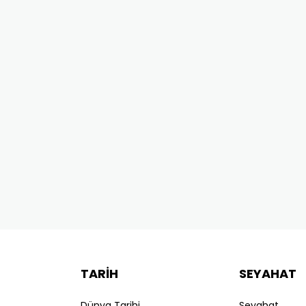
TARİH
SEYAHAT
Dünya Tarihi
Seyahat