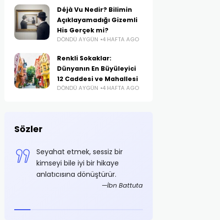
Déjà Vu Nedir? Bilimin
Açıklayamadığı Gizemli
His Gerçek mi?
DÖNDÜ AYGÜN
4 HAFTA AGO
Renkli Sokaklar:
Dünyanın En Büyüleyici
12 Caddesi ve Mahallesi
DÖNDÜ AYGÜN
4 HAFTA AGO
Sözler
e
Seyahat etmek, sessiz bir
Azami tasarruf ş
i
kimseyi bile iyi bir hikaye
olmalıdır
anlatıcısına dönüştürür.
Mustaf
foğlu
İbn Battuta