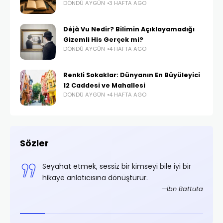
DÖNDÜ AYGÜN
3 HAFTA AGO
Déjà Vu Nedir? Bilimin Açıklayamadığı
Gizemli His Gerçek mi?
DÖNDÜ AYGÜN
4 HAFTA AGO
Renkli Sokaklar: Dünyanın En Büyüleyici
12 Caddesi ve Mahallesi
DÖNDÜ AYGÜN
4 HAFTA AGO
Sözler
,
Seyahat etmek, sessiz bir kimseyi bile iyi bir
.
hikaye anlatıcısına dönüştürür.
rifoğlu
İbn Battuta