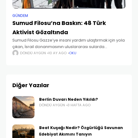
GÜNDEM
Sumud Filosu’na Baskın: 48 Türk
Aktivist Gözaltında
Sumud Filosu Gazze’ye insani yardım ulaştırmak için yola
çıkan, İsrail donanmasının uluslararası sularda
düzenlediği baskınla durduruldu. Baskın sonucunda 20
DÖNDÜ AYGÜN
10 AY AGO
OKU
gemiye el konuldu ve toplamda 443 aktivist gözaltına
alındı. Güncel listeye
Diğer Yazılar
Berlin Duvarı Neden Yıkıldı?
DÖNDÜ AYGÜN
3 HAFTA AGO
Beat Kuşağı Nedir? Özgürlüğü Savunan
Edebiyat Akımını Tanıyın