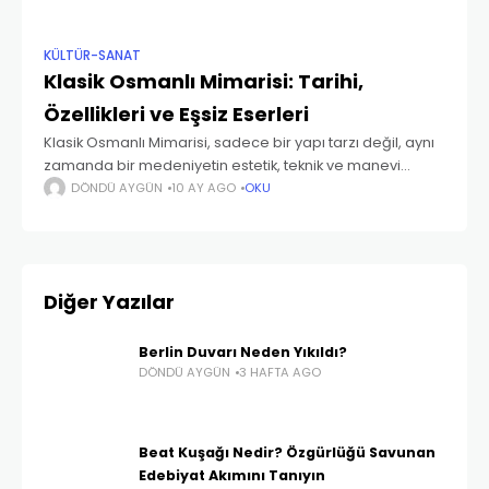
KÜLTÜR-SANAT
Klasik Osmanlı Mimarisi: Tarihi,
Özellikleri ve Eşsiz Eserleri
Klasik Osmanlı Mimarisi, sadece bir yapı tarzı değil, aynı
zamanda bir medeniyetin estetik, teknik ve manevi
anlayışını yansıtan büyük bir sanattır. 15. ve 17. yüzyıllar
DÖNDÜ AYGÜN
10 AY AGO
OKU
arasında zirveye ulaşan bu mimari
Diğer Yazılar
Berlin Duvarı Neden Yıkıldı?
DÖNDÜ AYGÜN
3 HAFTA AGO
Beat Kuşağı Nedir? Özgürlüğü Savunan
Edebiyat Akımını Tanıyın