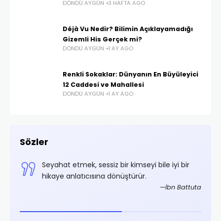
DÖNDÜ AYGÜN
3 HAFTA AGO
Déjà Vu Nedir? Bilimin Açıklayamadığı
Gizemli His Gerçek mi?
DÖNDÜ AYGÜN
1 AY AGO
Renkli Sokaklar: Dünyanın En Büyüleyici
12 Caddesi ve Mahallesi
DÖNDÜ AYGÜN
1 AY AGO
Sözler
,
Seyahat etmek, sessiz bir kimseyi bile iyi bir
.
hikaye anlatıcısına dönüştürür.
rifoğlu
İbn Battuta