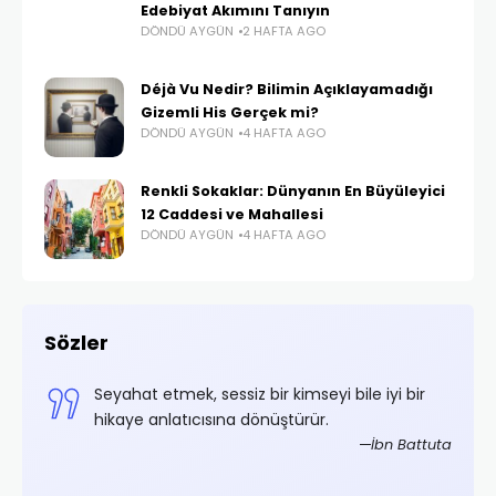
Edebiyat Akımını Tanıyın
DÖNDÜ AYGÜN
2 HAFTA AGO
Déjà Vu Nedir? Bilimin Açıklayamadığı
Gizemli His Gerçek mi?
DÖNDÜ AYGÜN
4 HAFTA AGO
Renkli Sokaklar: Dünyanın En Büyüleyici
12 Caddesi ve Mahallesi
DÖNDÜ AYGÜN
4 HAFTA AGO
Sözler
,
Seyahat etmek, sessiz bir kimseyi bile iyi bir
.
hikaye anlatıcısına dönüştürür.
rifoğlu
İbn Battuta