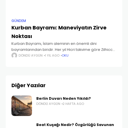
GÜNDEM
Kurban Bayramı: Maneviyatın Zirve
Noktası
Kurban Bayramı, İslam aleminin en önemli dini
bayramlarından biridir. Her yıl Hicri takvime göre Zilhicce
ayının 10. gününde başlayan bu mübarek bayram,
DÖNDÜ AYGÜN
1 YIL AGO
OKU
sadece bir ibadet değil, aynı zamanda paylaşmanın,
yardımlaşmanın
Diğer Yazılar
Berlin Duvarı Neden Yıkıldı?
DÖNDÜ AYGÜN
2 HAFTA AGO
Beat Kuşağı Nedir? Özgürlüğü Savunan