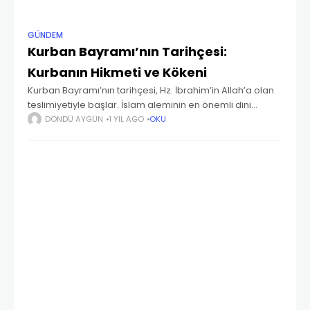
GÜNDEM
Kurban Bayramı’nın Tarihçesi:
Kurbanın Hikmeti ve Kökeni
Kurban Bayramı’nın tarihçesi, Hz. İbrahim’in Allah’a olan
teslimiyetiyle başlar. İslam aleminin en önemli dini
bayramlarından biri olan Kurban Bayramı, her yıl Hac
DÖNDÜ AYGÜN
1 YIL AGO
OKU
ibadetiyle eş zamanlı olarak Zilhicce ayının 10’unda
kutlanır