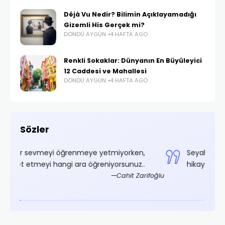
Déjà Vu Nedir? Bilimin Açıklayamadığı
Gizemli His Gerçek mi?
DÖNDÜ AYGÜN
4 HAFTA AGO
Renkli Sokaklar: Dünyanın En Büyüleyici
12 Caddesi ve Mahallesi
DÖNDÜ AYGÜN
4 HAFTA AGO
Sözler
tmiyorken,
Seyahat etmek, sessiz bir kimseyi bile iyi b
iyorsunuz..
hikaye anlatıcısına dönüştürür.
Cahit Zarifoğlu
İbn Ba