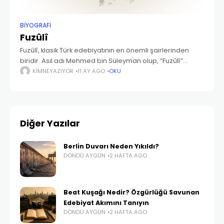
BIYOGRAFI
Fuzûlî
Fuzûlî, klasik Türk edebiyatının en önemli şairlerinden
biridir. Asıl adı Mehmed bin Süleyman olup, “Fuzûlî”
mahlasını kullanmıştır. Fuzûlî, Azerbaycan’ın Irak
KIMNEYAZIYOR
11 AY AGO
OKU
(bugünkü İran’ın güneybatısı) sınırındaki Kerbela ve
çevresinde yaşamış ve 16.
Diğer Yazılar
Berlin Duvarı Neden Yıkıldı?
DÖNDÜ AYGÜN
2 HAFTA AGO
Beat Kuşağı Nedir? Özgürlüğü Savunan
Edebiyat Akımını Tanıyın
DÖNDÜ AYGÜN
2 HAFTA AGO