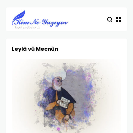
Leylâ vü Mecnûn