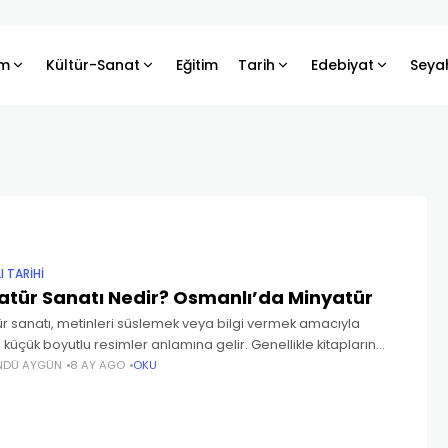
m
Kültür-Sanat
Eğitim
Tarih
Edebiyat
Seya
 TARIHI
atür Sanatı Nedir? Osmanlı’da Minyatür
r sanatı, metinleri süslemek veya bilgi vermek amacıyla
 küçük boyutlu resimler anlamına gelir. Genellikle kitapların
izilen bu resimler; renkli, detaylı ve sembolik özellikleriyle dikkat
NDÜ AYGÜN
8 AY AGO
OKU
Pers, Çin ve