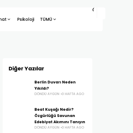
hat
Psikoloji
TÜMÜ
Diğer Yazılar
Berlin Duvarı Neden
Yıkıldı?
DÖNDÜ AYGÜN
3 HAFTA AGO
Beat Kuşağı Nedir?
Özgürlüğü Savunan
Edebiyat Akımını Tanıyın
DÖNDÜ AYGÜN
3 HAFTA AGO