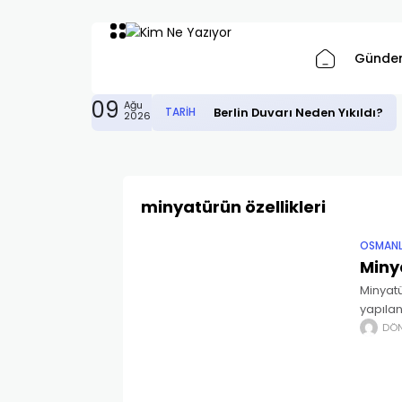
Günde
09
Ağu
Berlin Duvarı Neden Yıkıldı?
TARIH
2026
minyatürün özellikleri
OSMANLI
Miny
Minyatü
yapılan
içine ç
DÖ
çeker. 