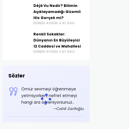
Déjà Vu Nedir? Bilimin
Açıklayamadığı Gizemli
His Gerçek mi?
DÖNDÜ AYGÜN
1 AY AGO
Renkli Sokaklar:
Dünyanın En Büyüleyici
12 Caddesi ve Mahallesi
DÖNDÜ AYGÜN
1 AY AGO
Sözler
Ömür sevmeyi öğrenmeye
yetmiyorken, nefret etmeyi
hangi ara öğreniyorsunuz..
Cahit Zarifoğlu