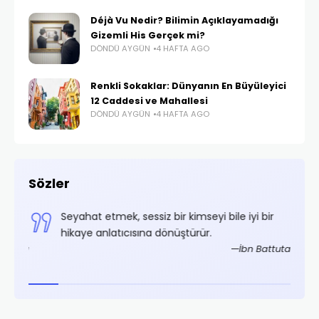
Déjà Vu Nedir? Bilimin Açıklayamadığı
Gizemli His Gerçek mi?
DÖNDÜ AYGÜN
4 HAFTA AGO
Renkli Sokaklar: Dünyanın En Büyüleyici
12 Caddesi ve Mahallesi
DÖNDÜ AYGÜN
4 HAFTA AGO
Sözler
,
Seyahat etmek, sessiz bir kimseyi bile iyi bir
.
hikaye anlatıcısına dönüştürür.
rifoğlu
İbn Battuta