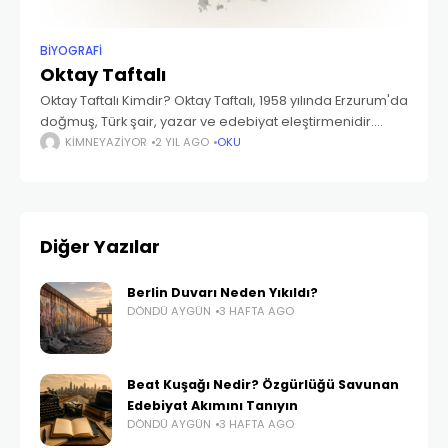
BIYOGRAFI
Oktay Taftalı
Oktay Taftalı Kimdir? Oktay Taftalı, 1958 yılında Erzurum'da
doğmuş, Türk şair, yazar ve edebiyat eleştirmenidir.
Eğitim hayatı ve edebi kariyeri boyunca birçok önemli
KIMNEYAZIYOR
2 YIL AGO
OKU
çalışmaya imza atmış ve Türk edebiyatına değerli
Diğer Yazılar
Berlin Duvarı Neden Yıkıldı?
DÖNDÜ AYGÜN
3 HAFTA AGO
Beat Kuşağı Nedir? Özgürlüğü Savunan
Edebiyat Akımını Tanıyın
DÖNDÜ AYGÜN
3 HAFTA AGO