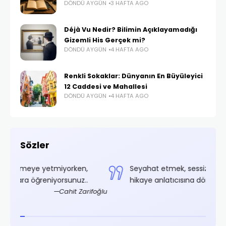
DÖNDÜ AYGÜN
3 HAFTA AGO
Déjà Vu Nedir? Bilimin Açıklayamadığı
Gizemli His Gerçek mi?
DÖNDÜ AYGÜN
4 HAFTA AGO
Renkli Sokaklar: Dünyanın En Büyüleyici
12 Caddesi ve Mahallesi
DÖNDÜ AYGÜN
4 HAFTA AGO
Sözler
en,
Seyahat etmek, sessiz bir kimseyi bile iyi bir
uz..
hikaye anlatıcısına dönüştürür.
 Zarifoğlu
İbn Battuta