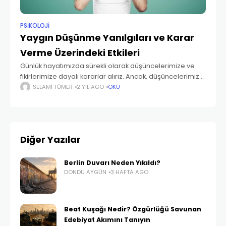
PSIKOLOJI
Yaygın Düşünme Yanılgıları ve Karar
Verme Üzerindeki Etkileri
Günlük hayatımızda sürekli olarak düşüncelerimize ve
fikirlerimize dayalı kararlar alırız. Ancak, düşüncelerimiz
genellikle bilişsel önyargılardan ve mantıksal
SELAMI TÜMER
2 YIL AGO
OKU
yanılgılardan etkilenir ve bu da hatalı karar vermemize
yol açabilir. Bu yüzden bu
Diğer Yazılar
Berlin Duvarı Neden Yıkıldı?
DÖNDÜ AYGÜN
3 HAFTA AGO
Beat Kuşağı Nedir? Özgürlüğü Savunan
Edebiyat Akımını Tanıyın