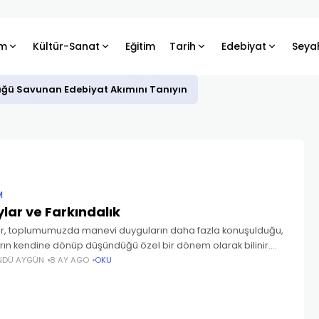
m
Kültür-Sanat
Eğitim
Tarih
Edebiyat
Seya
üğü Savunan Edebiyat Akımını Tanıyın
M
ylar ve Farkındalık
ar, toplumumuzda manevi duyguların daha fazla konuşulduğu,
rın kendine dönüp düşündüğü özel bir dönem olarak bilinir.
u ayları önemli kılan şey, yapılan iyiliklerin ve ibadetlerin
NDÜ AYGÜN
8 AY AGO
OKU
 bu zamanlara