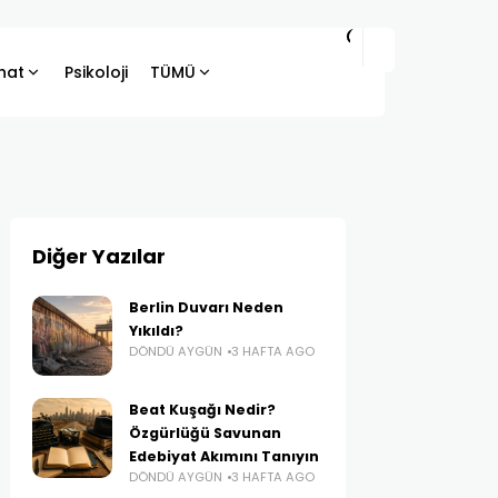
hat
Psikoloji
TÜMÜ
Diğer Yazılar
Berlin Duvarı Neden
Yıkıldı?
DÖNDÜ AYGÜN
3 HAFTA AGO
Beat Kuşağı Nedir?
Özgürlüğü Savunan
Edebiyat Akımını Tanıyın
DÖNDÜ AYGÜN
3 HAFTA AGO