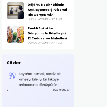
Déjà Vu Nedir? Bilimin
Açıklayamadığı Gizemli
His Gerçek mi?
DÖNDÜ AYGÜN
1 AY AGO
Renkli Sokaklar:
Dünyanın En Büyüleyici
12 Caddesi ve Mahallesi
DÖNDÜ AYGÜN
1 AY AGO
Sözler
e
Seyahat etmek, sessiz bir
Azami tasarruf ş
i
kimseyi bile iyi bir hikaye
olmalıdır
anlatıcısına dönüştürür.
Mustaf
foğlu
İbn Battuta