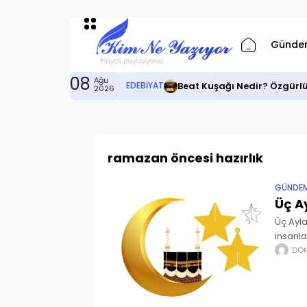
Günde
08
Ağu
Beat Kuşağı Nedir? Özgürl
EDEBIYAT
2026
ramazan öncesi hazırlık
GÜNDE
Üç A
Üç Ayl
insanla
Ancak b
DÖ
sadece