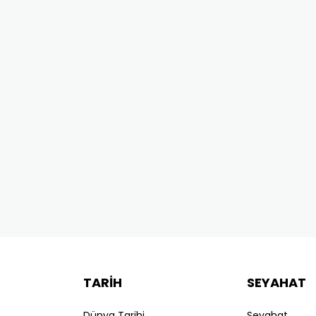
TARİH
SEYAHAT
Dünya Tarihi
Seyahat