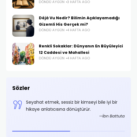
DÖNDÜ AYGÜN
3 HAFTA AGO
Déjà Vu Nedir? Bilimin Açıklayamadığı
Gizemli His Gerçek mi?
DÖNDÜ AYGÜN
4 HAFTA AGO
Renkli Sokaklar: Dünyanın En Büyüleyici
12 Caddesi ve Mahallesi
DÖNDÜ AYGÜN
4 HAFTA AGO
Sözler
,
Seyahat etmek, sessiz bir kimseyi bile iyi bir
.
hikaye anlatıcısına dönüştürür.
rifoğlu
İbn Battuta