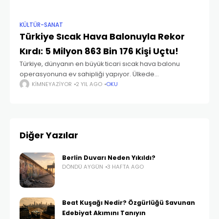
KÜLTÜR-SANAT
Türkiye Sıcak Hava Balonuyla Rekor
Kırdı: 5 Milyon 863 Bin 176 Kişi Uçtu!
Türkiye, dünyanın en büyük ticari sıcak hava balonu
operasyonuna ev sahipliği yapıyor. Ülkede
ruhsatlandırılmış 67 balon işletmesi, 6 onaylı eğitim
KIMNEYAZIYOR
2 YIL AGO
OKU
organizasyonu, 434 balon ve 682 balon pilotu bulunuyor.
Bugüne kadar
Diğer Yazılar
Berlin Duvarı Neden Yıkıldı?
DÖNDÜ AYGÜN
3 HAFTA AGO
Beat Kuşağı Nedir? Özgürlüğü Savunan
Edebiyat Akımını Tanıyın