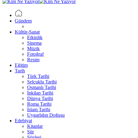
Gündem
Kültür-Sanat
Etkinlik
Sinema
Müzik
Fotoğraf
Resim
Eğitim
Tarih
Türk Tarihi
Selçuklu Tarihi
Osmanlı Tarihi
İnkilap Tarihi
Dünya Tarihi
Roma Tarihi
İslam Tarihi
Uygarlığın Doğuşu
Edebiyat
Kitaplar
Şiir
Söyleşi