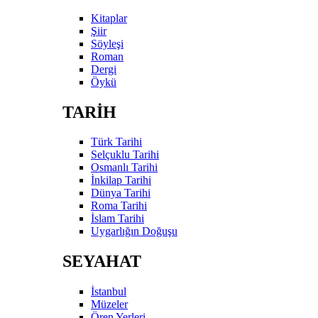
Kitaplar
Şiir
Söyleşi
Roman
Dergi
Öykü
TARİH
Türk Tarihi
Selçuklu Tarihi
Osmanlı Tarihi
İnkilap Tarihi
Dünya Tarihi
Roma Tarihi
İslam Tarihi
Uygarlığın Doğuşu
SEYAHAT
İstanbul
Müzeler
Ören Yerleri