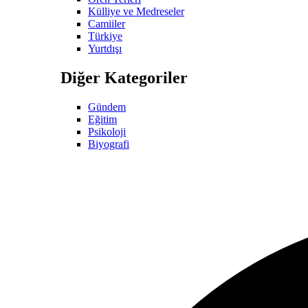
Külliye ve Medreseler
Camiiler
Türkiye
Yurtdışı
Diğer Kategoriler
Gündem
Eğitim
Psikoloji
Biyografi