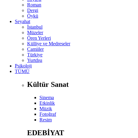
Roman
Dergi
Öykü
Seyahat
İstanbul
Müzeler
Ören Yerleri
Külliye ve Medreseler
Camiiler
Türkiye
Yurtdışı
Psikoloji
TÜMÜ
Kültür Sanat
Sinema
Etkinlik
Müzik
Fotoğraf
Resim
EDEBİYAT