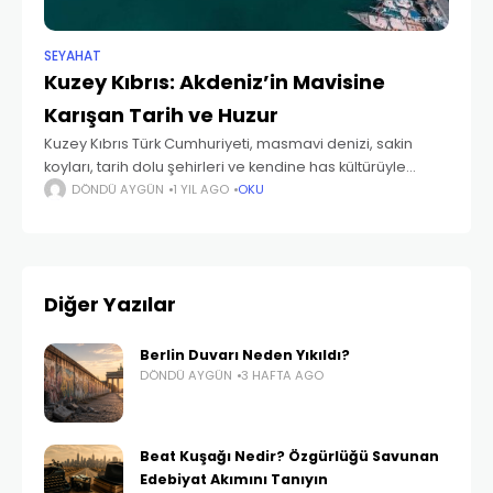
SEYAHAT
Kuzey Kıbrıs: Akdeniz’in Mavisine
Karışan Tarih ve Huzur
Kuzey Kıbrıs Türk Cumhuriyeti, masmavi denizi, sakin
koyları, tarih dolu şehirleri ve kendine has kültürüyle
Akdeniz’in kalbindeki gizli bir cennet. Türkiye’den sadece
DÖNDÜ AYGÜN
1 YIL AGO
OKU
kısa bir uçuşla ulaşabileceğin bu topraklar, hem deniz
Diğer Yazılar
Berlin Duvarı Neden Yıkıldı?
DÖNDÜ AYGÜN
3 HAFTA AGO
Beat Kuşağı Nedir? Özgürlüğü Savunan
Edebiyat Akımını Tanıyın