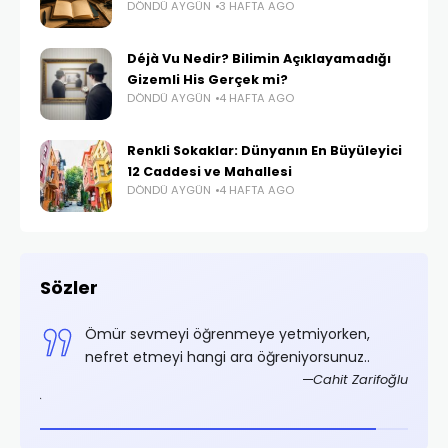
DÖNDÜ AYGÜN
3 HAFTA AGO
Déjà Vu Nedir? Bilimin Açıklayamadığı
Gizemli His Gerçek mi?
DÖNDÜ AYGÜN
4 HAFTA AGO
Renkli Sokaklar: Dünyanın En Büyüleyici
12 Caddesi ve Mahallesi
DÖNDÜ AYGÜN
4 HAFTA AGO
Sözler
irse
Ömür sevmeyi öğrenmeye yetmiyorken,
nefret etmeyi hangi ara öğreniyorsunuz..
Cahit Zarifoğlu
Fârabî