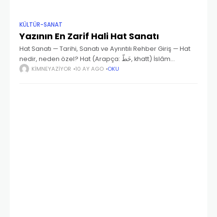
KÜLTÜR-SANAT
Yazının En Zarif Hali Hat Sanatı
Hat Sanatı — Tarihi, Sanatı ve Ayrıntılı Rehber Giriş — Hat
nedir, neden özel? Hat (Arapça: خَطّ‎, khatt) İslâm
dünyasında estetik yazı biçimi anlamına gelir; daha
KIMNEYAZIYOR
10 AY AGO
OKU
geniş anlamıyla yazı sanatıdır.