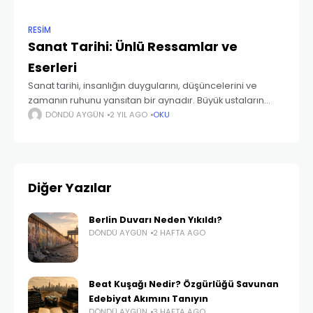
RESIM
Sanat Tarihi: Ünlü Ressamlar ve
Eserleri
Sanat tarihi, insanlığın duygularını, düşüncelerini ve
zamanın ruhunu yansıtan bir aynadır. Büyük ustaların
sanatları, sadece zamanlarının değil, gelecek kuşakların
DÖNDÜ AYGÜN
2 YIL AGO
OKU
da ilgisini çeken estetik ve düşünsel zenginlikleriyle
doludur. Her biri kendi
Diğer Yazılar
Berlin Duvarı Neden Yıkıldı?
DÖNDÜ AYGÜN
2 HAFTA AGO
Beat Kuşağı Nedir? Özgürlüğü Savunan
Edebiyat Akımını Tanıyın
DÖNDÜ AYGÜN
3 HAFTA AGO