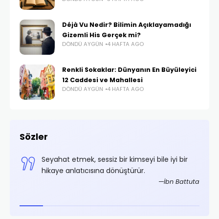
Déjà Vu Nedir? Bilimin Açıklayamadığı
Gizemli His Gerçek mi?
DÖNDÜ AYGÜN
4 HAFTA AGO
Renkli Sokaklar: Dünyanın En Büyüleyici
12 Caddesi ve Mahallesi
DÖNDÜ AYGÜN
4 HAFTA AGO
Sözler
,
Seyahat etmek, sessiz bir kimseyi bile iyi bir
.
hikaye anlatıcısına dönüştürür.
rifoğlu
İbn Battuta