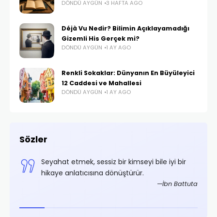
DÖNDÜ AYGÜN
3 HAFTA AGO
Déjà Vu Nedir? Bilimin Açıklayamadığı
Gizemli His Gerçek mi?
DÖNDÜ AYGÜN
1 AY AGO
Renkli Sokaklar: Dünyanın En Büyüleyici
12 Caddesi ve Mahallesi
DÖNDÜ AYGÜN
1 AY AGO
Sözler
,
Seyahat etmek, sessiz bir kimseyi bile iyi bir
.
hikaye anlatıcısına dönüştürür.
rifoğlu
İbn Battuta