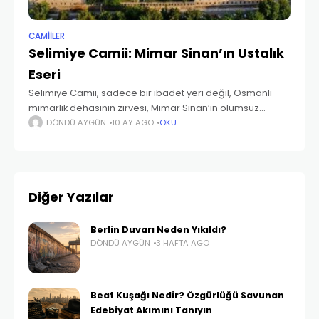
CAMIILER
Selimiye Camii: Mimar Sinan’ın Ustalık
Eseri
Selimiye Camii, sadece bir ibadet yeri değil, Osmanlı
mimarlık dehasının zirvesi, Mimar Sinan’ın ölümsüz
imzasıdır. Edirne’nin kalbinde tüm heybetiyle yükselen bu
DÖNDÜ AYGÜN
10 AY AGO
OKU
şaheser, mimarlık ve mühendisliğin kusursuz uyumunu
temsil eder. 1568-1575
Diğer Yazılar
Berlin Duvarı Neden Yıkıldı?
DÖNDÜ AYGÜN
3 HAFTA AGO
Beat Kuşağı Nedir? Özgürlüğü Savunan
Edebiyat Akımını Tanıyın