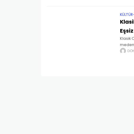
KÜLTÜR
Klasi
Eşsiz
Klasik 
medeniy
sanattı
DÖ