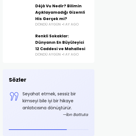
Déjà Vu Nedir? Bilimin
Açıklayamadığı Gizemli
His Gerçek mi?
DÖNDÜ AYGÜN
1 AY AGO
Renkli Sokaklar:
Dünyanın En Büyüleyici
12 Caddesi ve Mahallesi
DÖNDÜ AYGÜN
1 AY AGO
Sözler
e
Seyahat etmek, sessiz bir
Azami tasarruf ş
i
kimseyi bile iyi bir hikaye
olmalıdır
anlatıcısına dönüştürür.
Mustaf
foğlu
İbn Battuta