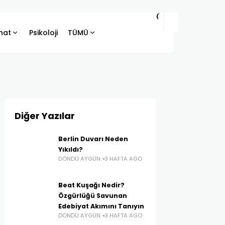
hat
Psikoloji
TÜMÜ
Diğer Yazılar
Berlin Duvarı Neden
Yıkıldı?
DÖNDÜ AYGÜN
3 HAFTA AGO
Beat Kuşağı Nedir?
Özgürlüğü Savunan
Edebiyat Akımını Tanıyın
DÖNDÜ AYGÜN
3 HAFTA AGO