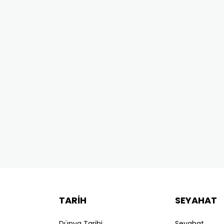
TARİH
SEYAHAT
Dünya Tarihi
Seyahat