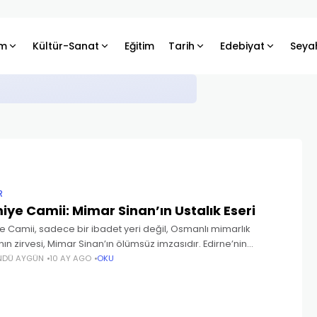
m
Kültür-Sanat
Eğitim
Tarih
Edebiyat
Seya
klayamadığı Gizemli His Gerçek mi?
R
iye Camii: Mimar Sinan’ın Ustalık Eseri
e Camii, sadece bir ibadet yeri değil, Osmanlı mimarlık
ın zirvesi, Mimar Sinan’ın ölümsüz imzasıdır. Edirne’nin
e tüm heybetiyle yükselen bu şaheser, mimarlık ve
NDÜ AYGÜN
10 AY AGO
OKU
isliğin kusursuz uyumunu temsil eder. 1568-1575