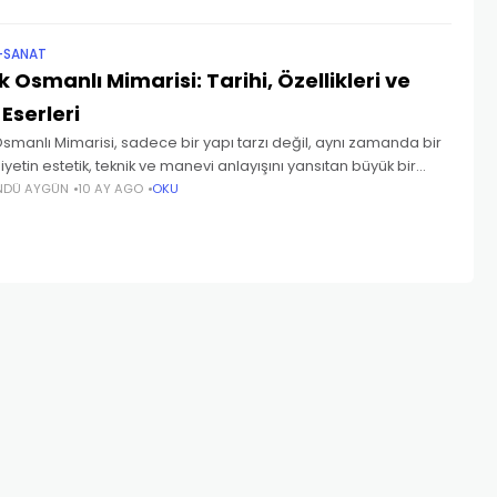
-SANAT
k Osmanlı Mimarisi: Tarihi, Özellikleri ve
 Eserleri
Osmanlı Mimarisi, sadece bir yapı tarzı değil, aynı zamanda bir
etin estetik, teknik ve manevi anlayışını yansıtan büyük bir
r. 15. ve 17. yüzyıllar arasında zirveye ulaşan bu mimari
NDÜ AYGÜN
10 AY AGO
OKU
Önce doğruyu bilmek gerekir.
Ömür sevmeyi öğrenmey
Doğru bilinirse yanlış da bilinir,
yetmiyorken, nefret etmey
ama önce yanlış bilinirse,
hangi ara öğreniyorsunuz..
doğruya ulaşılamaz.
Cahit Zari
Fârabî