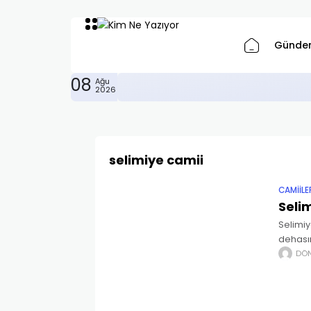
Günde
08
Ağu
Déjà Vu Nedir? Bilimin Açı
PSIKOLOJI
2026
selimiye camii
CAMIILE
Selim
Selimiy
dehasın
kalbind
DÖ
mühend