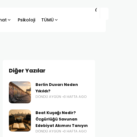
hat
Psikoloji
TÜMÜ
Diğer Yazılar
Berlin Duvarı Neden
Yıkıldı?
DÖNDÜ AYGÜN
3 HAFTA AGO
Beat Kuşağı Nedir?
Özgürlüğü Savunan
Edebiyat Akımını Tanıyın
DÖNDÜ AYGÜN
3 HAFTA AGO