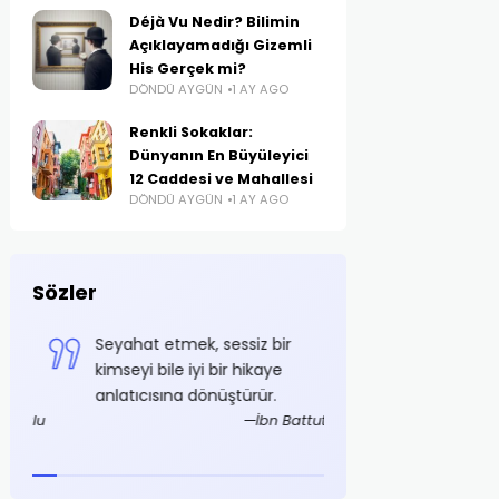
Déjà Vu Nedir? Bilimin
Açıklayamadığı Gizemli
His Gerçek mi?
DÖNDÜ AYGÜN
1 AY AGO
Renkli Sokaklar:
Dünyanın En Büyüleyici
12 Caddesi ve Mahallesi
DÖNDÜ AYGÜN
1 AY AGO
Sözler
e
Seyahat etmek, sessiz bir
Azami tasarruf ş
i
kimseyi bile iyi bir hikaye
olmalıdır
anlatıcısına dönüştürür.
Mustaf
foğlu
İbn Battuta