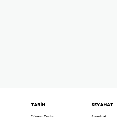
TARİH
SEYAHAT
Dünya Tarihi
Seyahat