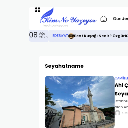
Günde
08
Ağu
Beat Kuşağı Nedir? Özgürl
EDEBIYAT
2026
Seyahatname
CAMIILE
Ahi Ç
Seya
İstanbu
alan Ah
örnekle
KIM
yapı ol