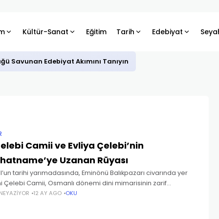
m
Kültür-Sanat
Eğitim
Tarih
Edebiyat
Seya
üğü Savunan Edebiyat Akımını Tanıyın
R
elebi Camii ve Evliya Çelebi’nin
hatname’ye Uzanan Rüyası
l’un tarihi yarımadasında, Eminönü Balıkpazarı civarında yer
i Çelebi Camii, Osmanlı dönemi dini mimarisinin zarif
rinden biridir. Hem tarihî hem de kültürel açıdan önemli bir
NEYAZIYOR
12 AY AGO
OKU
an bu cami,