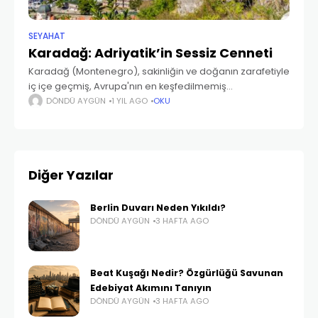
SEYAHAT
Karadağ: Adriyatik’in Sessiz Cenneti
Karadağ (Montenegro), sakinliğin ve doğanın zarafetiyle
iç içe geçmiş, Avrupa'nın en keşfedilmemiş
hazinelerinden biri. Adriyatik Denizi’nin kristal
DÖNDÜ AYGÜN
1 YIL AGO
OKU
berraklığındaki sularına bakan sahil kasabaları, tarih
kokan kaleleri ve yemyeşil dağlarıyla Karadağ, özellikle
Diğer Yazılar
Berlin Duvarı Neden Yıkıldı?
DÖNDÜ AYGÜN
3 HAFTA AGO
Beat Kuşağı Nedir? Özgürlüğü Savunan
Edebiyat Akımını Tanıyın
DÖNDÜ AYGÜN
3 HAFTA AGO