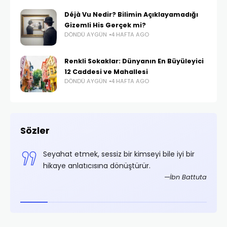
Déjà Vu Nedir? Bilimin Açıklayamadığı
Gizemli His Gerçek mi?
DÖNDÜ AYGÜN
4 HAFTA AGO
Renkli Sokaklar: Dünyanın En Büyüleyici
12 Caddesi ve Mahallesi
DÖNDÜ AYGÜN
4 HAFTA AGO
Sözler
,
Seyahat etmek, sessiz bir kimseyi bile iyi bir
.
hikaye anlatıcısına dönüştürür.
rifoğlu
İbn Battuta