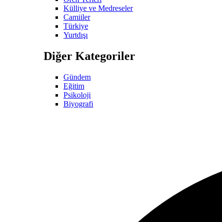
Külliye ve Medreseler
Camiiler
Türkiye
Yurtdışı
Diğer Kategoriler
Gündem
Eğitim
Psikoloji
Biyografi