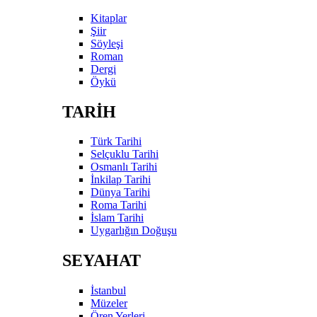
Kitaplar
Şiir
Söyleşi
Roman
Dergi
Öykü
TARİH
Türk Tarihi
Selçuklu Tarihi
Osmanlı Tarihi
İnkilap Tarihi
Dünya Tarihi
Roma Tarihi
İslam Tarihi
Uygarlığın Doğuşu
SEYAHAT
İstanbul
Müzeler
Ören Yerleri