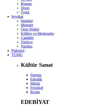
Roman
Dergi
Öykü
Seyahat
İstanbul
Müzeler
Ören Yerleri
Külliye ve Medreseler
Camiiler
Türkiye
Yurtdışı
Psikoloji
TÜMÜ
Kültür Sanat
Sinema
Etkinlik
Müzik
Fotoğraf
Resim
EDEBİYAT