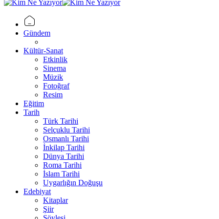
Gündem
Kültür-Sanat
Etkinlik
Sinema
Müzik
Fotoğraf
Resim
Eğitim
Tarih
Türk Tarihi
Selçuklu Tarihi
Osmanlı Tarihi
İnkilap Tarihi
Dünya Tarihi
Roma Tarihi
İslam Tarihi
Uygarlığın Doğuşu
Edebiyat
Kitaplar
Şiir
Söyleşi