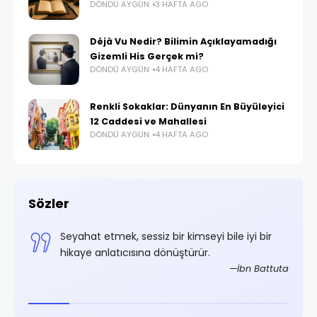
DÖNDÜ AYGÜN
3 HAFTA AGO
Déjà Vu Nedir? Bilimin Açıklayamadığı
Gizemli His Gerçek mi?
DÖNDÜ AYGÜN
4 HAFTA AGO
Renkli Sokaklar: Dünyanın En Büyüleyici
12 Caddesi ve Mahallesi
DÖNDÜ AYGÜN
4 HAFTA AGO
Sözler
,
Seyahat etmek, sessiz bir kimseyi bile iyi bir
.
hikaye anlatıcısına dönüştürür.
rifoğlu
İbn Battuta