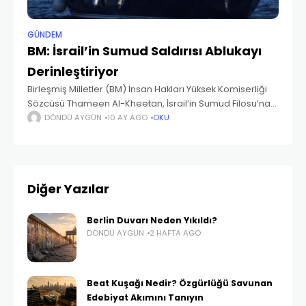
GÜNDEM
BM: İsrail’in Sumud Saldırısı Ablukayı
Derinleştiriyor
Birleşmiş Milletler (BM) İnsan Hakları Yüksek Komiserliği
Sözcüsü Thameen Al-Kheetan, İsrail’in Sumud Filosu’na
saldırısının, Gazze’de yıllardır süren hukuka aykırı ablukayı
DÖNDÜ AYGÜN
10 AY AGO
OKU
daha da ağırlaştırdığını açıkladı. Uluslararası Sularda
Müdahale İnsani yardım ulaştırmak
Diğer Yazılar
Berlin Duvarı Neden Yıkıldı?
DÖNDÜ AYGÜN
2 HAFTA AGO
Beat Kuşağı Nedir? Özgürlüğü Savunan
Edebiyat Akımını Tanıyın