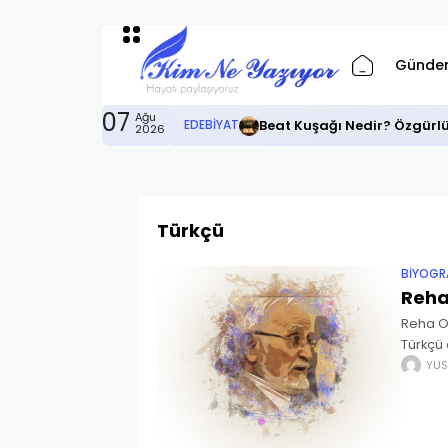
Günde
07
Ağu
Beat Kuşağı Nedir? Özgürl
EDEBIYAT
2026
Türkçü
BIYOGR
Reha
Reha Oğ
Türkçü 
Türkçül
YUS
İstanb