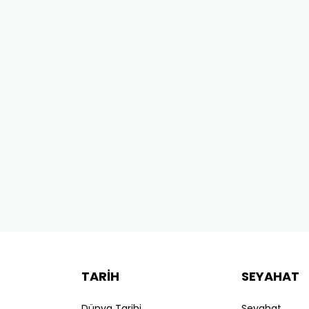
TARİH
SEYAHAT
Dünya Tarihi
Seyahat