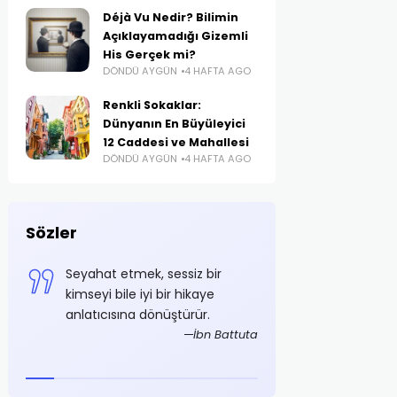
Déjà Vu Nedir? Bilimin
Açıklayamadığı Gizemli
His Gerçek mi?
DÖNDÜ AYGÜN
4 HAFTA AGO
Renkli Sokaklar:
Dünyanın En Büyüleyici
12 Caddesi ve Mahallesi
DÖNDÜ AYGÜN
4 HAFTA AGO
Sözler
e
Seyahat etmek, sessiz bir
Azami tasarruf ş
i
kimseyi bile iyi bir hikaye
olmalıdır
anlatıcısına dönüştürür.
Mustaf
foğlu
İbn Battuta