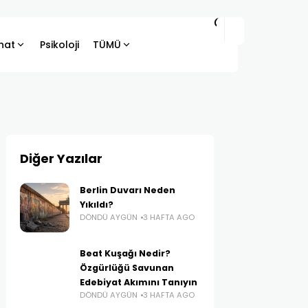
hat
Psikoloji
TÜMÜ
Diğer Yazılar
Berlin Duvarı Neden
Yıkıldı?
DÖNDÜ AYGÜN
3 HAFTA AGO
Beat Kuşağı Nedir?
Özgürlüğü Savunan
Edebiyat Akımını Tanıyın
DÖNDÜ AYGÜN
3 HAFTA AGO