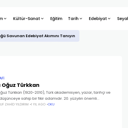
m
Kültür-Sanat
Eğitim
Tarih
Edebiyat
Seya
üğü Savunan Edebiyat Akımını Tanıyın
AFI
 Oğuz Türkkan
uz Türkkan (1920-2010), Türk akademisyen, yazar, tarihçi ve
düşünceye sahip bir fikir adamıdır. 20. yüzyılın önemli
erinden biri olarak kabul edilir. Hayatı ve Kariyeri 1920 yılında
UF ZAHID YILDIRIM
1 YIL AGO
OKU
ul’da doğdu.