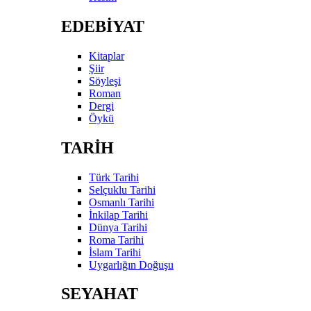
EDEBİYAT
Kitaplar
Şiir
Söyleşi
Roman
Dergi
Öykü
TARİH
Türk Tarihi
Selçuklu Tarihi
Osmanlı Tarihi
İnkilap Tarihi
Dünya Tarihi
Roma Tarihi
İslam Tarihi
Uygarlığın Doğuşu
SEYAHAT