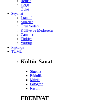
Roman
Dergi
Öykü
Seyahat
İstanbul
Müzeler
Ören Yerleri
Külliye ve Medreseler
Camiiler
Türkiye
Yurtdışı
Psikoloji
TÜMÜ
Kültür Sanat
Sinema
Etkinlik
Müzik
Fotoğraf
Resim
EDEBİYAT