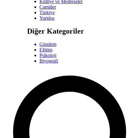
Külliye ve Medreseler
Camiiler
Türkiye
Yurtdışı
Diğer Kategoriler
Gündem
Eğitim
Psikoloji
Biyografi