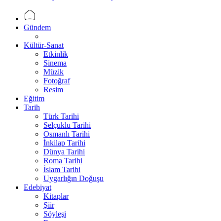
Gündem
Kültür-Sanat
Etkinlik
Sinema
Müzik
Fotoğraf
Resim
Eğitim
Tarih
Türk Tarihi
Selçuklu Tarihi
Osmanlı Tarihi
İnkilap Tarihi
Dünya Tarihi
Roma Tarihi
İslam Tarihi
Uygarlığın Doğuşu
Edebiyat
Kitaplar
Şiir
Söyleşi