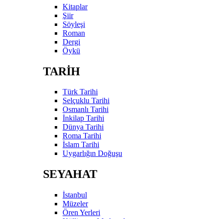
Kitaplar
Şiir
Söyleşi
Roman
Dergi
Öykü
TARİH
Türk Tarihi
Selçuklu Tarihi
Osmanlı Tarihi
İnkilap Tarihi
Dünya Tarihi
Roma Tarihi
İslam Tarihi
Uygarlığın Doğuşu
SEYAHAT
İstanbul
Müzeler
Ören Yerleri