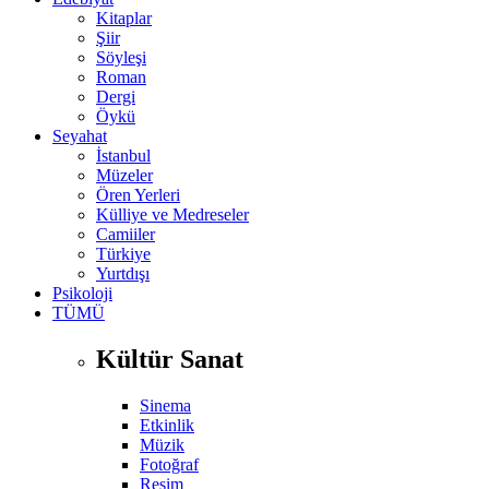
Kitaplar
Şiir
Söyleşi
Roman
Dergi
Öykü
Seyahat
İstanbul
Müzeler
Ören Yerleri
Külliye ve Medreseler
Camiiler
Türkiye
Yurtdışı
Psikoloji
TÜMÜ
Kültür Sanat
Sinema
Etkinlik
Müzik
Fotoğraf
Resim