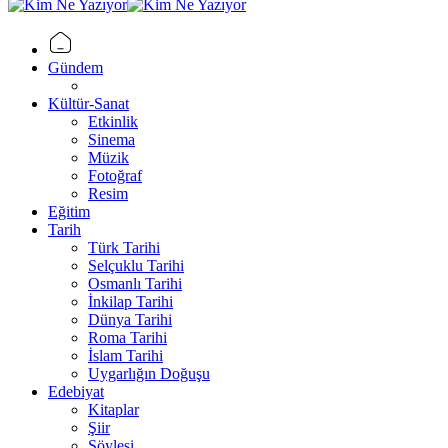
Gündem
Kültür-Sanat
Etkinlik
Sinema
Müzik
Fotoğraf
Resim
Eğitim
Tarih
Türk Tarihi
Selçuklu Tarihi
Osmanlı Tarihi
İnkilap Tarihi
Dünya Tarihi
Roma Tarihi
İslam Tarihi
Uygarlığın Doğuşu
Edebiyat
Kitaplar
Şiir
Söyleşi