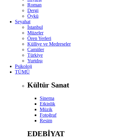
Roman
Dergi
Öykü
Seyahat
İstanbul
Müzeler
Ören Yerleri
Külliye ve Medreseler
Camiiler
Türkiye
Yurtdışı
Psikoloji
TÜMÜ
Kültür Sanat
Sinema
Etkinlik
Müzik
Fotoğraf
Resim
EDEBİYAT