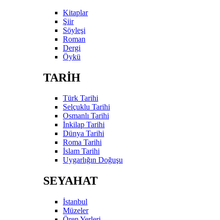
Kitaplar
Şiir
Söyleşi
Roman
Dergi
Öykü
TARİH
Türk Tarihi
Selçuklu Tarihi
Osmanlı Tarihi
İnkilap Tarihi
Dünya Tarihi
Roma Tarihi
İslam Tarihi
Uygarlığın Doğuşu
SEYAHAT
İstanbul
Müzeler
Ören Yerleri