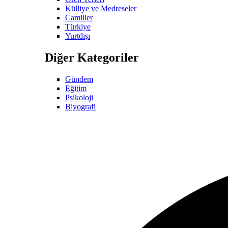
Külliye ve Medreseler
Camiiler
Türkiye
Yurtdışı
Diğer Kategoriler
Gündem
Eğitim
Psikoloji
Biyografi