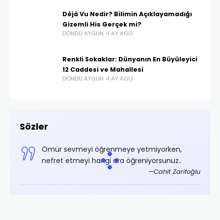
Déjà Vu Nedir? Bilimin Açıklayamadığı
Gizemli His Gerçek mi?
DÖNDÜ AYGÜN
1 AY AGO
Renkli Sokaklar: Dünyanın En Büyüleyici
12 Caddesi ve Mahallesi
DÖNDÜ AYGÜN
1 AY AGO
Sözler
Ömür sevmeyi öğrenmeye yetmiyorken,
nefret etmeyi hangi ara öğreniyorsunuz..
Cahit Zarifoğlu