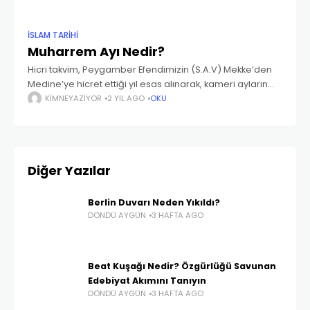
İSLAM TARIHI
Muharrem Ayı Nedir?
Hicri takvim, Peygamber Efendimizin (S.A.V) Mekke’den
Medine’ye hicret ettiği yıl esas alınarak, kameri ayların
temel kabul edildiği bir takvimdir. Hicri takvime göre yılın
KIMNEYAZIYOR
2 YIL AGO
OKU
ilk ayı olan Muharrem, 7 Temmuz 2024
Diğer Yazılar
Berlin Duvarı Neden Yıkıldı?
DÖNDÜ AYGÜN
3 HAFTA AGO
Beat Kuşağı Nedir? Özgürlüğü Savunan
Edebiyat Akımını Tanıyın
DÖNDÜ AYGÜN
3 HAFTA AGO