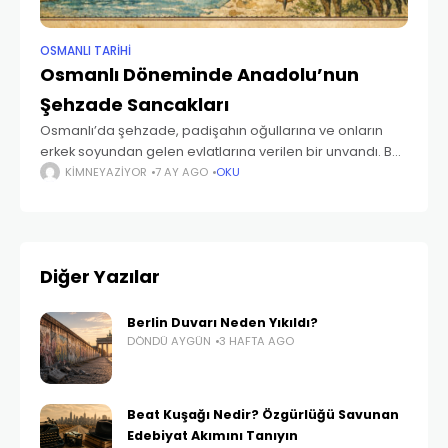
OSMANLI TARIHI
Osmanlı Döneminde Anadolu’nun
Şehzade Sancakları
Osmanlı’da şehzade, padişahın oğullarına ve onların
erkek soyundan gelen evlatlarına verilen bir unvandı. Bu
unvan yalnızca bir nesille sınırlı kalmaz, şehzadelerin
KIMNEYAZIYOR
7 AY AGO
OKU
erkek çocuklarına da intikal ederdi. Dolayısıyla Osmanlı
hanedanına mensup
Diğer Yazılar
Berlin Duvarı Neden Yıkıldı?
DÖNDÜ AYGÜN
3 HAFTA AGO
Beat Kuşağı Nedir? Özgürlüğü Savunan
Edebiyat Akımını Tanıyın