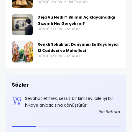
DÖNDÜ AYGÜN
3 HAFTA AGO
Déjà Vu Nedir? Bilimin Açıklayamadığı
Gizemli His Gerçek mi?
DÖNDÜ AYGÜN
1 AY AGO
Renkli Sokaklar: Dünyanın En Büyüleyici
12 Caddesi ve Mahallesi
DÖNDÜ AYGÜN
1 AY AGO
Sözler
,
Seyahat etmek, sessiz bir kimseyi bile iyi bir
.
hikaye anlatıcısına dönüştürür.
rifoğlu
İbn Battuta