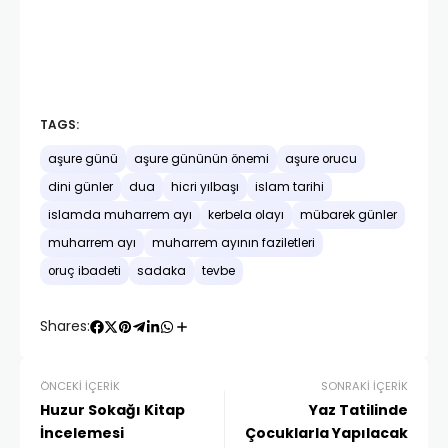
TAGS:
aşure günü
aşure gününün önemi
aşure orucu
dini günler
dua
hicri yılbaşı
islam tarihi
islamda muharrem ayı
kerbela olayı
mübarek günler
muharrem ayı
muharrem ayının faziletleri
oruç ibadeti
sadaka
tevbe
Shares:
ÖNCEKI İÇERIK
SONRAKI İÇERIK
Huzur Sokağı Kitap
Yaz Tatilinde
İncelemesi
Çocuklarla Yapılacak