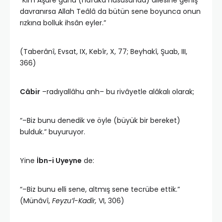
“Kim Aşûre günü (nafaka hususunda) ailesine geniş
davranırsa Allah Teâlâ da bütün sene boyunca onun
rızkına bolluk ihsân eyler.”
(Taberânî, Evsat, IX, Kebîr, X, 77; Beyhakî, Şuab, III,
366)
Câbir
–
radıyallâhu anh
– bu rivâyetle alâkalı olarak;
“–Biz bunu denedik ve öyle (büyük bir bereket)
bulduk.” buyuruyor.
Yine
İbn-i Uyeyne
de:
“–Biz bunu elli sene, altmış sene tecrübe ettik.”
(Münâvî,
Feyzu’l-Kadîr,
VI, 306)