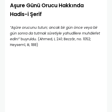
Aşure Günü Orucu Hakkında
Hadis-i Şerif
“Aşûre orucunu tutun; ancak bir gün ön­ce veya bir
gün sonra da tutmak sûretiyle yahudîlere mu­hâlefet
edin!”
buyruldu. (Ahmed, I, 241; Bezzâr, no. 1052;
Heysemî, III, 188)