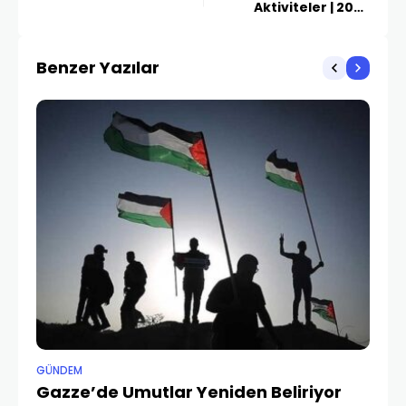
Aktiviteler | 2026
Rehberi
Benzer Yazılar
GÜNDEM
İSL
Gazze’de Umutlar Yeniden Beliriyor
Ku