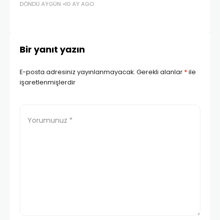
DÖNDÜ AYGÜN
10 AY AGO
KI
Bir yanıt yazın
E-posta adresiniz yayınlanmayacak.
Gerekli alanlar
*
ile
işaretlenmişlerdir