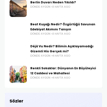
Berlin Duvarı Neden Yıkıldı?
DÖNDÜ AYGÜN
3 HAFTA AGO
Beat Kuşağı Nedir? Özgürlüğü Savunan
Edebiyat Akımını Tanıyın
DÖNDÜ AYGÜN
3 HAFTA AGO
Déjà Vu Nedir? Bilimin Açıklayamadığı
Gizemli His Gerçek mi?
DÖNDÜ AYGÜN
4 HAFTA AGO
Renkli Sokaklar: Dünyanın En Büyüleyici
12 Caddesi ve Mahallesi
DÖNDÜ AYGÜN
4 HAFTA AGO
Sözler