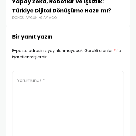
Yapay Zeka, Robotlar ve İşsizlik:
Pr
KI
Türkiye Dijital Dönüşüme Hazır mı?
DÖNDÜ AYGÜN
9 AY AGO
Bir yanıt yazın
E-posta adresiniz yayınlanmayacak.
Gerekli alanlar
*
ile
işaretlenmişlerdir