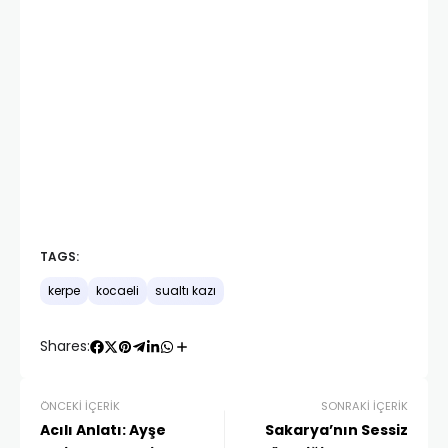
TAGS:
kerpe
kocaeli
sualtı kazı
Shares:
ÖNCEKI İÇERIK
SONRAKI İÇERIK
Acılı Anlatı: Ayşe
Sakarya’nın Sessiz