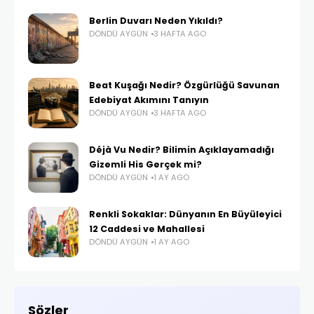
Berlin Duvarı Neden Yıkıldı?
DÖNDÜ AYGÜN
3 HAFTA AGO
Beat Kuşağı Nedir? Özgürlüğü Savunan
Edebiyat Akımını Tanıyın
DÖNDÜ AYGÜN
3 HAFTA AGO
Déjà Vu Nedir? Bilimin Açıklayamadığı
Gizemli His Gerçek mi?
DÖNDÜ AYGÜN
1 AY AGO
Renkli Sokaklar: Dünyanın En Büyüleyici
12 Caddesi ve Mahallesi
DÖNDÜ AYGÜN
1 AY AGO
Sözler