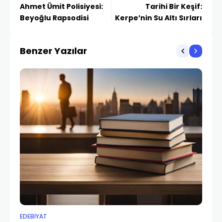
Ahmet Ümit Polisiyesi:
Tarihi Bir Keşif:
Beyoğlu Rapsodisi
Kerpe’nin Su Altı Sırları
Benzer Yazılar
EDEBIYAT
ED