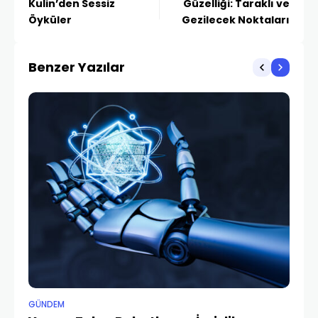
Kulin’den Sessiz
Güzelliği: Taraklı ve
Öyküler
Gezilecek Noktaları
Benzer Yazılar
GÜNDEM
GÜ