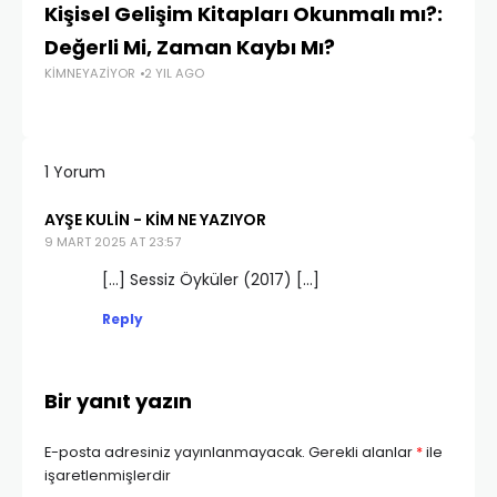
Kişisel Gelişim Kitapları Okunmalı mı?:
Ne
Değerli Mi, Zaman Kaybı Mı?
y
KIMNEYAZIYOR
2 YIL AGO
KI
1 Yorum
AYŞE KULIN - KIM NE YAZIYOR
9 MART 2025 AT 23:57
[…] Sessiz Öyküler (2017) […]
Reply
Bir yanıt yazın
E-posta adresiniz yayınlanmayacak.
Gerekli alanlar
*
ile
işaretlenmişlerdir