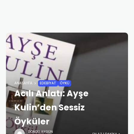
ANASAYFA
EDEBIYAT
ÖYKÜ
Acılı Anlatı: Ayşe
Kulin’den Sessiz
Öyküler
DÖNDÜ AYGÜN
EN AZ 1 DAKIKA