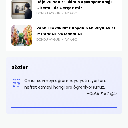
Déjà Vu Nedir? Bilimin Açıklayamadığı
Gizemli His Gerçek mi?
DÖNDÜ AYGÜN
1 AY AGO
Renkli Sokaklar: Dünyanın En Büyüleyici
12 Caddesi ve Mahallesi
DÖNDÜ AYGÜN
1 AY AGO
Sözler
irse
Ömür sevmeyi öğrenmeye yetmiyorken,
nefret etmeyi hangi ara öğreniyorsunuz..
Cahit Zarifoğlu
Fârabî