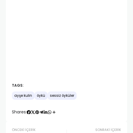
TAGS:
ayşe kulin
öykü
sessiz öyküler
Shares:
ÖNCEKI İÇERIK
SONRAKI İÇERIK